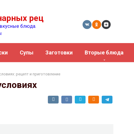
нарных рецептов
вкусные блюда.
ы
ски
Супы
Заготовки
Вторые блюда
словиях: рецепт и приготовление
условиях