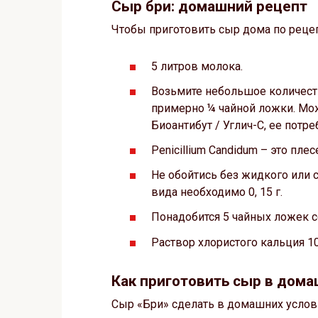
Сыр бри: домашний рецепт
Чтобы приготовить сыр дома по реце
5 литров молока.
Возьмите небольшое количество
примерно ¼ чайной ложки. Мож
Биоантибут / Углич-С, ее потреб
Penicillium Candidum – это плес
Не обойтись без жидкого или 
вида необходимо 0, 15 г.
Понадобится 5 чайных ложек с
Раствор хлористого кальция 10
Как приготовить сыр в дома
Сыр «Бри» сделать в домашних усло