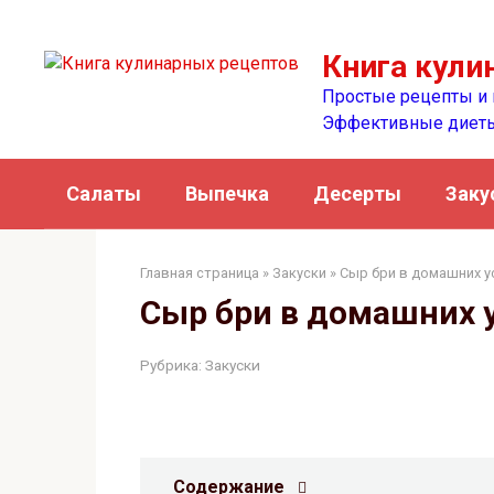
Перейти
к
Книга кули
контенту
Простые рецепты и 
Эффективные диет
Салаты
Выпечка
Десерты
Заку
Главная страница
»
Закуски
» Сыр бри в домашних у
Сыр бри в домашних 
Рубрика:
Закуски
Содержание