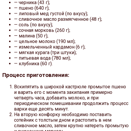
— черника (43 г);
— пшено (640 г);
— липовый мед густой (по вкусу);
— сливочное масло размягченное (48 г);
— соль (по вкусу);
— сочная морковь (260 г);
— малина (50 г);
— цельное молоко (190 мл);
— измельченный кардамон (6 г);
— мягкая курага (три штуки);
— питьевая вода (780 мл);
— клубника (60 г).
Процесс приготовления:
Вскипятить в широкой кастрюле промытое пшено
и варить его с момента закипания примерно
четверть часа, добавить молоко, и при
периодическом помешивании продолжить процесс
варки еще десять минут.
На вторую конфорку необходимо поставить
сотейник с толстым дном и растопить в нем
сливочное масло, затем крупно натереть промытую