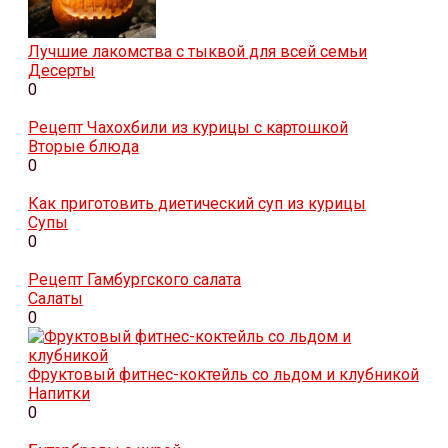
Лучшие лакомства с тыквой для всей семьи
Десерты
0
Рецепт Чахохбили из курицы с картошкой
Вторые блюда
0
Как приготовить диетический суп из курицы
Супы
0
Рецепт Гамбургского салата
Салаты
0
Фруктовый фитнес-коктейль со льдом и клубникой
Напитки
0