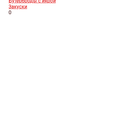
Бутерброды с икрой
Закуски
0