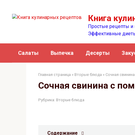
Перейти
к
Книга кули
контенту
Простые рецепты и 
Эффективные диет
Салаты
Выпечка
Десерты
Заку
Главная страница
»
Вторые блюда
» Сочная свинина
Сочная свинина с по
Рубрика:
Вторые блюда
Содержание