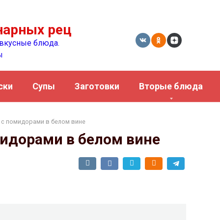
нарных рецептов
вкусные блюда.
ы
ски
Супы
Заготовки
Вторые блюда
 с помидорами в белом вине
мидорами в белом вине