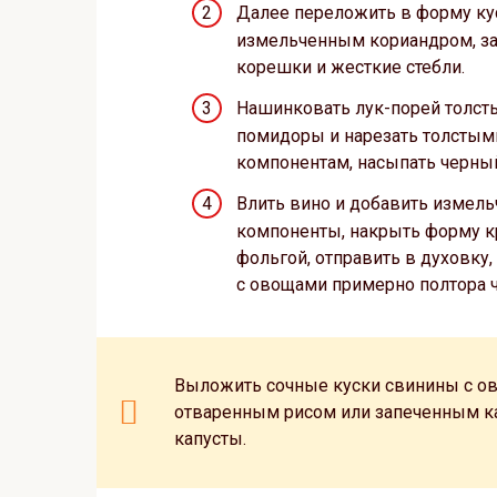
Далее переложить в форму кус
измельченным кориандром, зат
корешки и жесткие стебли.
Нашинковать лук-порей толст
помидоры и нарезать толстым
компонентам, насыпать черный
Влить вино и добавить измел
компоненты, накрыть форму к
фольгой, отправить в духовку,
с овощами примерно полтора ч
Выложить сочные куски свинины с ов
отваренным рисом или запеченным ка
капусты.