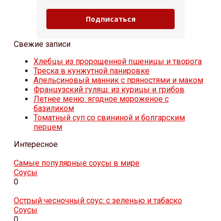
Подписаться
Свежие записи
Хлебцы из пророщенной пшеницы и творога
Треска в кунжутной панировке
Апельсиновый манник с пряностями и маком
Французский гуляш: из курицы и грибов
Летнее меню: ягодное мороженое с
базиликом
Томатный суп со свининой и болгарским
перцем
Интересное
Самые популярные соусы в мире
Соусы
0
Острый чесночный соус: с зеленью и табаско
Соусы
0