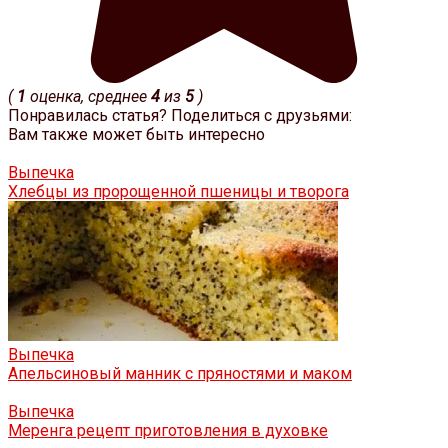
(
1
оценка, среднее
4
из
5
)
Понравилась статья? Поделиться с друзьями:
Вам также может быть интересно
Выпечка
Хлебцы из пророщенной пшеницы и творога
Выпечка
Апельсиновый манник с пряностями и маком
Выпечка
Меренга рецепт приготовления в духовке