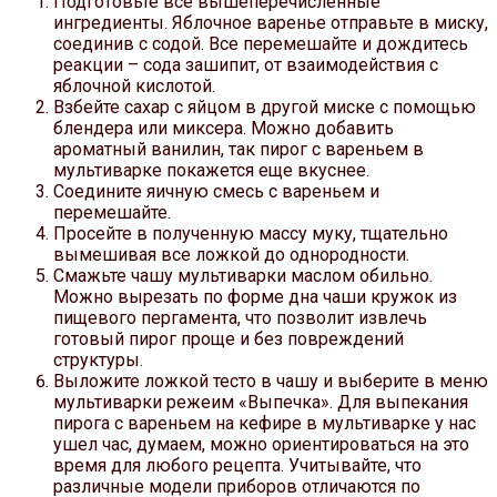
Подготовьте все вышеперечисленные
ингредиенты. Яблочное варенье отправьте в миску,
соединив с содой. Все перемешайте и дождитесь
реакции – сода зашипит, от взаимодействия с
яблочной кислотой.
Взбейте сахар с яйцом в другой миске с помощью
блендера или миксера. Можно добавить
ароматный ванилин, так пирог с вареньем в
мультиварке покажется еще вкуснее.
Соедините яичную смесь с вареньем и
перемешайте.
Просейте в полученную массу муку, тщательно
вымешивая все ложкой до однородности.
Смажьте чашу мультиварки маслом обильно.
Можно вырезать по форме дна чаши кружок из
пищевого пергамента, что позволит извлечь
готовый пирог проще и без повреждений
структуры.
Выложите ложкой тесто в чашу и выберите в меню
мультиварки режеим «Выпечка». Для выпекания
пирога с вареньем на кефире в мультиварке у нас
ушел час, думаем, можно ориентироваться на это
время для любого рецепта. Учитывайте, что
различные модели приборов отличаются по