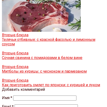
Вторые блюда
Телячьи отбивные: с красной фасолью и лимонным
соусом
Вторые блюда
Сочная свинина с помидорами в белом вине
Вторые блюда
Митболы из курицы: с чесноком и пармезаном
Вторые блюда
Как приготовить омлет по-японски: с курицей и луком
Добавить комментарий
Имя
*
Email
*