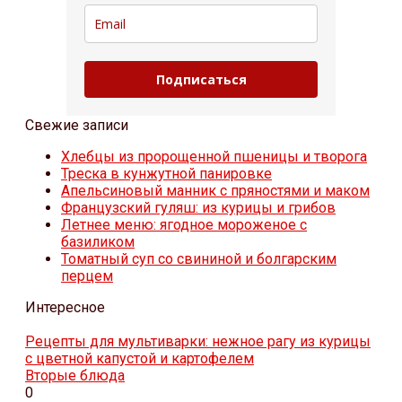
Подписаться
Свежие записи
Хлебцы из пророщенной пшеницы и творога
Треска в кунжутной панировке
Апельсиновый манник с пряностями и маком
Французский гуляш: из курицы и грибов
Летнее меню: ягодное мороженое с
базиликом
Томатный суп со свининой и болгарским
перцем
Интересное
Рецепты для мультиварки: нежное рагу из курицы
с цветной капустой и картофелем
Вторые блюда
0