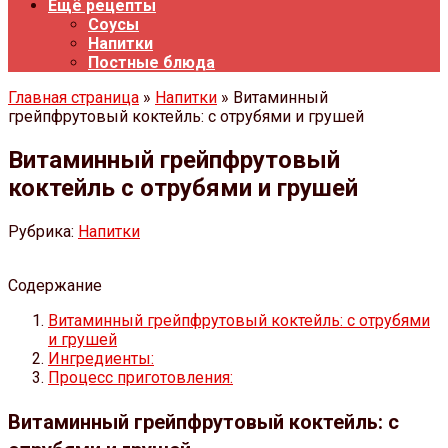
Ещё рецепты
Соусы
Напитки
Постные блюда
Главная страница
»
Напитки
» Витаминный
грейпфрутовый коктейль: с отрубями и грушей
Витаминный грейпфрутовый
коктейль с отрубями и грушей
Рубрика:
Напитки
Содержание
Витаминный грейпфрутовый коктейль: с отрубями
и грушей
Ингредиенты:
Процесс приготовления:
Витаминный грейпфрутовый коктейль: с