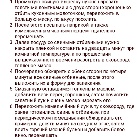
Промытую свиную вырезку нужно нарезать
толстыми ломтиками и с двух сторон хорошенько
отбить кухонным молоточком, переложить в
большую миску, по вкусу посолить.
После этого посыпать паприкой, а также
измельчённым черным перцем, тщательно
перемешать.
Далее посуду со свиными отбивными нужно
накрыть пленкой и оставить на двадцать минут при
комнатной температуре, а по прошествии
вышеуказанного времени разогреть в сковороде
топлёное масло.
Поочередно обжарить с обеих сторон по четыре
минуты все свиные отбивные, после этого
выложить их в форму для запекания.
Смазанную оставшимся топлёным маслом,
добавить весь перец горошком, затем почистить
салатный лук и очень мелко нарезать его.
Переложить измельчённый лук в ту сковороду, где
ранее готовились свиные отбивные, при
периодическом помешивании обжаривать его
примерно десять минут на среднем огне, затем
влить горячий мясной бульон и добавить белое
вино, перемешать.