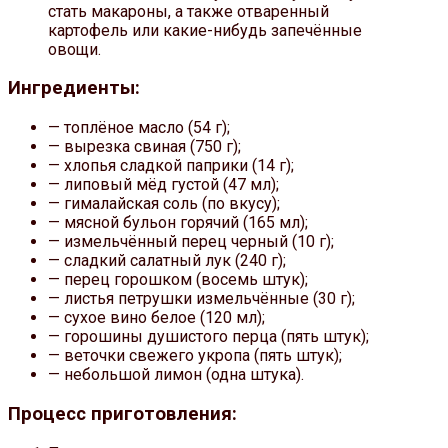
стать макароны, а также отваренный
картофель или какие-нибудь запечённые
овощи.
Ингредиенты:
— топлёное масло (54 г);
— вырезка свиная (750 г);
— хлопья сладкой паприки (14 г);
— липовый мёд густой (47 мл);
— гималайская соль (по вкусу);
— мясной бульон горячий (165 мл);
— измельчённый перец черный (10 г);
— сладкий салатный лук (240 г);
— перец горошком (восемь штук);
— листья петрушки измельчённые (30 г);
— сухое вино белое (120 мл);
— горошины душистого перца (пять штук);
— веточки свежего укропа (пять штук);
— небольшой лимон (одна штука).
Процесс приготовления: