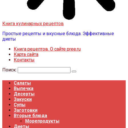
Книга кулинарных рецептов
Простые рецепты и вкусные блюда. Эффективные
диеты
Книга рецептов. О сайте pree.ru
Карта сайта
Контакты
Поиск:
Салаты
Выпечка
Десерты
Закуски
Супы
Заготовки
Вторые блюда
Морепродукты
Диеты