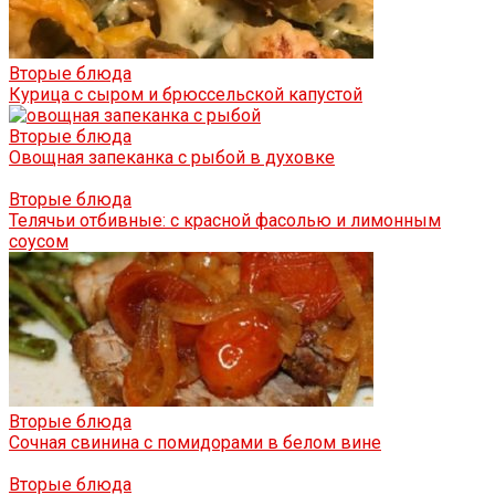
Вторые блюда
Курица с сыром и брюссельской капустой
Вторые блюда
Овощная запеканка с рыбой в духовке
Вторые блюда
Телячьи отбивные: с красной фасолью и лимонным
соусом
Вторые блюда
Сочная свинина с помидорами в белом вине
Вторые блюда