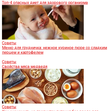
Топ-4 опасных диет для здорового организма
Советы
Меню для грудничка: нежное куриное пюре со сладким
перцем и картофелем
Советы
Свойства мяса медведя
Советы