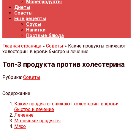
Морепродукты
Диеты
Советы
Ещё рецепты
Соусы
Напитки
Постные блюда
Главная страница
»
Советы
» Какие продукты снижают
холестерин: в крови быстро и лечение
Топ-3 продукта против холестерина
Рубрика:
Советы
Содержание
Какие продукты снижают холестерин: в крови
быстро и лечение
Лечение
Молочные продукты
Мясо