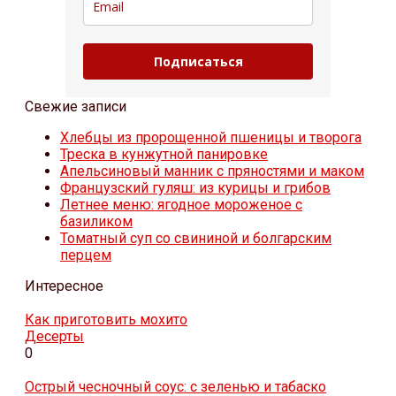
Подписаться
Свежие записи
Хлебцы из пророщенной пшеницы и творога
Треска в кунжутной панировке
Апельсиновый манник с пряностями и маком
Французский гуляш: из курицы и грибов
Летнее меню: ягодное мороженое с
базиликом
Томатный суп со свининой и болгарским
перцем
Интересное
Как приготовить мохито
Десерты
0
Острый чесночный соус: с зеленью и табаско